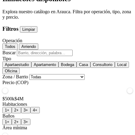
Explora nuestro catálogo en Arauca. Filtra por operación, tipo, zona
y precio.
Filtros
Limpiar
Operación
Todos
Arriendo
Buscar
Tipo
Apartaestudio
Apartamento
Bodega
Casa
Consultorio
Local
Oficina
Zona / Barrio
Precio (COP)
$500k
$4M
Habitaciones
1+
2+
3+
4+
Baños
1+
2+
3+
Área mínima