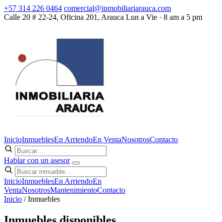
+57 314 226 0464
comercial@inmobiliariarauca.com
Calle 20 # 22-24, Oficina 201, Arauca
Lun a Vie · 8 am a 5 pm
Inicio
Inmuebles
En Arriendo
En Venta
Nosotros
Contacto
Hablar con un asesor
Inicio
Inmuebles
En Arriendo
En
Venta
Nosotros
Mantenimiento
Contacto
Inicio
/ Inmuebles
Inmuebles disponibles