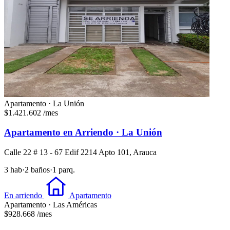
Apartamento · La Unión
$1.421.602
/mes
Apartamento en Arriendo · La Unión
Calle 22 # 13 - 67 Edif 2214 Apto 101, Arauca
3 hab
·
2 baños
·
1 parq.
En arriendo
Apartamento
Apartamento · Las Américas
$928.668
/mes