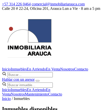
+57 314 226 0464
comercial@inmobiliariarauca.com
Calle 20 # 22-24, Oficina 201, Arauca
Lun a Vie · 8 am a 5 pm
Inicio
Inmuebles
En Arriendo
En Venta
Nosotros
Contacto
Hablar con un asesor
Inicio
Inmuebles
En Arriendo
En
Venta
Nosotros
Mantenimiento
Contacto
Inicio
/ Inmuebles
Inmuebles disponibles