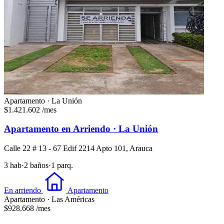
Apartamento · La Unión
$1.421.602
/mes
Apartamento en Arriendo · La Unión
Calle 22 # 13 - 67 Edif 2214 Apto 101, Arauca
3 hab
·
2 baños
·
1 parq.
En arriendo
Apartamento
Apartamento · Las Américas
$928.668
/mes