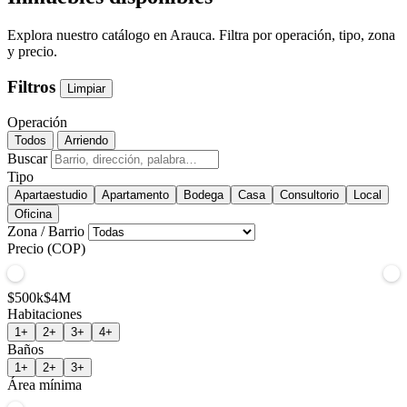
Explora nuestro catálogo en Arauca. Filtra por operación, tipo, zona
y precio.
Filtros
Limpiar
Operación
Todos
Arriendo
Buscar
Tipo
Apartaestudio
Apartamento
Bodega
Casa
Consultorio
Local
Oficina
Zona / Barrio
Precio (COP)
$500k
$4M
Habitaciones
1+
2+
3+
4+
Baños
1+
2+
3+
Área mínima