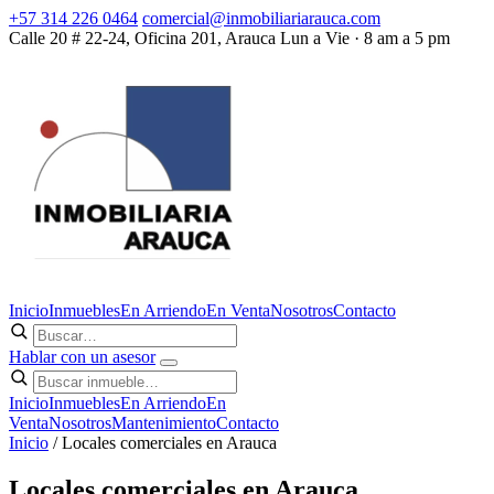
+57 314 226 0464
comercial@inmobiliariarauca.com
Calle 20 # 22-24, Oficina 201, Arauca
Lun a Vie · 8 am a 5 pm
Inicio
Inmuebles
En Arriendo
En Venta
Nosotros
Contacto
Hablar con un asesor
Inicio
Inmuebles
En Arriendo
En
Venta
Nosotros
Mantenimiento
Contacto
Inicio
/ Locales comerciales en Arauca
Locales comerciales en Arauca