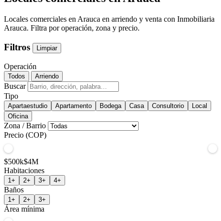
Locales comerciales en Arauca en arriendo y venta con Inmobiliaria
Arauca. Filtra por operación, zona y precio.
Filtros
Limpiar
Operación
Todos
Arriendo
Buscar
Tipo
Apartaestudio
Apartamento
Bodega
Casa
Consultorio
Local
Oficina
Zona / Barrio
Precio (COP)
$500k
$4M
Habitaciones
1+
2+
3+
4+
Baños
1+
2+
3+
Área mínima