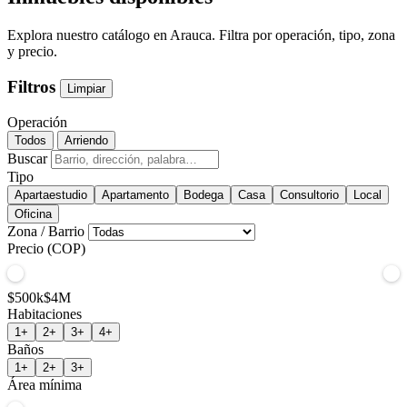
Explora nuestro catálogo en Arauca. Filtra por operación, tipo, zona
y precio.
Filtros
Limpiar
Operación
Todos
Arriendo
Buscar
Tipo
Apartaestudio
Apartamento
Bodega
Casa
Consultorio
Local
Oficina
Zona / Barrio
Precio (COP)
$500k
$4M
Habitaciones
1+
2+
3+
4+
Baños
1+
2+
3+
Área mínima