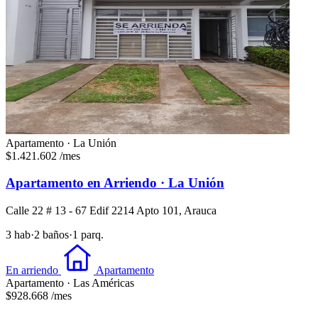
Apartamento · La Unión
$1.421.602
/mes
Apartamento en Arriendo · La Unión
Calle 22 # 13 - 67 Edif 2214 Apto 101, Arauca
3 hab
·
2 baños
·
1 parq.
En arriendo
Apartamento
Apartamento · Las Américas
$928.668
/mes