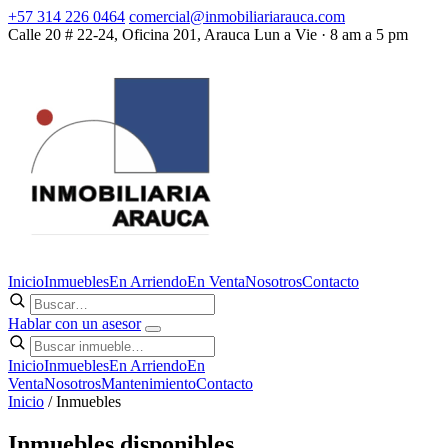
+57 314 226 0464
comercial@inmobiliariarauca.com
Calle 20 # 22-24, Oficina 201, Arauca
Lun a Vie · 8 am a 5 pm
Inicio
Inmuebles
En Arriendo
En Venta
Nosotros
Contacto
Hablar con un asesor
Inicio
Inmuebles
En Arriendo
En
Venta
Nosotros
Mantenimiento
Contacto
Inicio
/ Inmuebles
Inmuebles disponibles