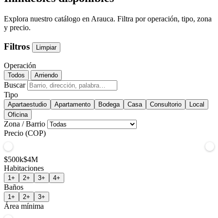
Explora nuestro catálogo en Arauca. Filtra por operación, tipo, zona
y precio.
Filtros
Limpiar
Operación
Todos
Arriendo
Buscar
Tipo
Apartaestudio
Apartamento
Bodega
Casa
Consultorio
Local
Oficina
Zona / Barrio
Precio (COP)
$500k
$4M
Habitaciones
1+
2+
3+
4+
Baños
1+
2+
3+
Área mínima