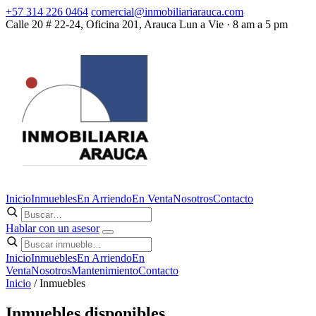
+57 314 226 0464
comercial@inmobiliariarauca.com
Calle 20 # 22-24, Oficina 201, Arauca
Lun a Vie · 8 am a 5 pm
Inicio
Inmuebles
En Arriendo
En Venta
Nosotros
Contacto
Hablar con un asesor
Inicio
Inmuebles
En Arriendo
En
Venta
Nosotros
Mantenimiento
Contacto
Inicio
/ Inmuebles
Inmuebles disponibles