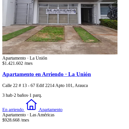
Apartamento · La Unión
$1.421.602
/mes
Apartamento en Arriendo · La Unión
Calle 22 # 13 - 67 Edif 2214 Apto 101, Arauca
3 hab
·
2 baños
·
1 parq.
En arriendo
Apartamento
Apartamento · Las Américas
$928.668
/mes