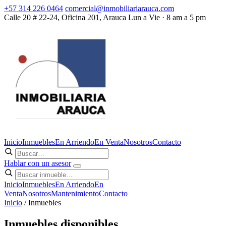
+57 314 226 0464
comercial@inmobiliariarauca.com
Calle 20 # 22-24, Oficina 201, Arauca
Lun a Vie · 8 am a 5 pm
Inicio
Inmuebles
En Arriendo
En Venta
Nosotros
Contacto
Hablar con un asesor
Inicio
Inmuebles
En Arriendo
En
Venta
Nosotros
Mantenimiento
Contacto
Inicio
/ Inmuebles
Inmuebles disponibles