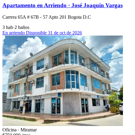
Apartamento en Arriendo · José Joaquín Vargas
Carrera 65A # 67B - 57 Apto 201 Bogota D.C
3 hab
·
2 baños
En arriendo
Disponible 31 de oct de 2026
Oficina · Miramar