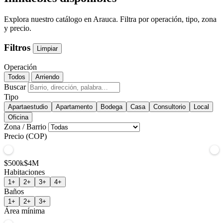
Explora nuestro catálogo en Arauca. Filtra por operación, tipo, zona
y precio.
Filtros
Limpiar
Operación
Todos
Arriendo
Buscar
Tipo
Apartaestudio
Apartamento
Bodega
Casa
Consultorio
Local
Oficina
Zona / Barrio
Precio (COP)
$500k
$4M
Habitaciones
1+
2+
3+
4+
Baños
1+
2+
3+
Área mínima