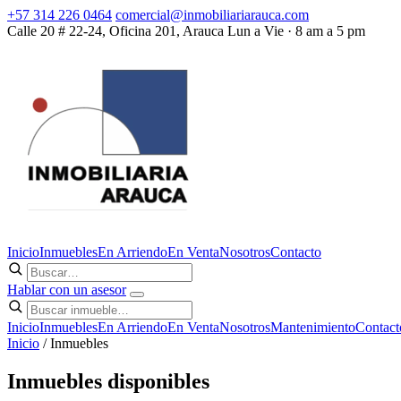
+57 314 226 0464
comercial@inmobiliariarauca.com
Calle 20 # 22-24, Oficina 201, Arauca
Lun a Vie · 8 am a 5 pm
Inicio
Inmuebles
En Arriendo
En Venta
Nosotros
Contacto
Hablar con un asesor
Inicio
Inmuebles
En Arriendo
En Venta
Nosotros
Mantenimiento
Contact
Inicio
/ Inmuebles
Inmuebles disponibles