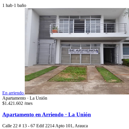
1 hab
·
1 baño
En arriendo
Apartamento · La Unión
$1.421.602
/mes
Apartamento en Arriendo · La Unión
Calle 22 # 13 - 67 Edif 2214 Apto 101, Arauca