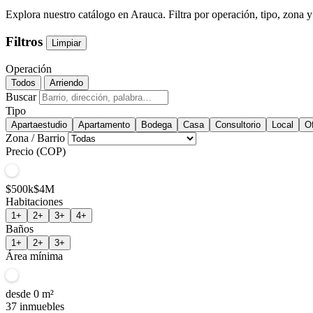
Explora nuestro catálogo en Arauca. Filtra por operación, tipo, zona y
Filtros
Limpiar
Operación
Todos
Arriendo
Buscar
Tipo
Apartaestudio
Apartamento
Bodega
Casa
Consultorio
Local
Of
Zona / Barrio
Precio (COP)
$500k
$4M
Habitaciones
1+
2+
3+
4+
Baños
1+
2+
3+
Área mínima
desde
0
m²
37
inmuebles